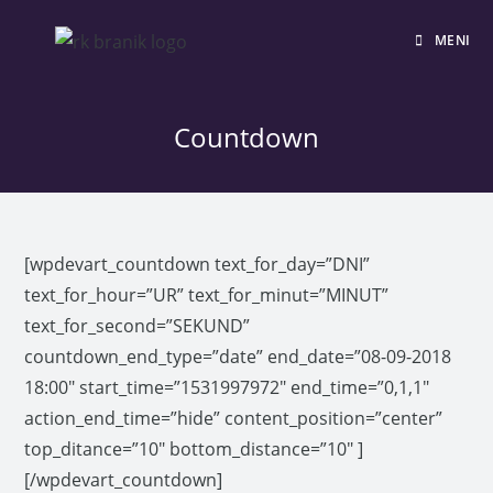
MENI
Countdown
[wpdevart_countdown text_for_day=”DNI”
text_for_hour=”UR” text_for_minut=”MINUT”
text_for_second=”SEKUND”
countdown_end_type=”date” end_date=”08-09-2018
18:00″ start_time=”1531997972″ end_time=”0,1,1″
action_end_time=”hide” content_position=”center”
top_ditance=”10″ bottom_distance=”10″ ]
[/wpdevart_countdown]