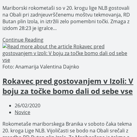
category:
Mariborski rokometaši so v 20. krogu lige NLB gostovali
na Obali pri zadnjeuvrščenemu moštvu tekmovanja, RD
Butan plin Izola, in iztržili zelo pomembni točki. Zmaga z
izidom 28:23 je igralce…
Jerenec
Continue Reading
in
Velikavrh
rešetala
izolsko
Foto: Anamarija Valentina Dajnko
mrežo
Rokavec pred gostovanjem v Izoli: V
za
četrto
boju za točke bomo dali od sebe vse
zmago
sezone
Post
26/02/2020
published:
Post
Novice
category:
Rokometaše mariborskega Branika v soboto čaka tekma
20. kroga Lige NLB. Vijoličasti se bodo na Obali srečali z