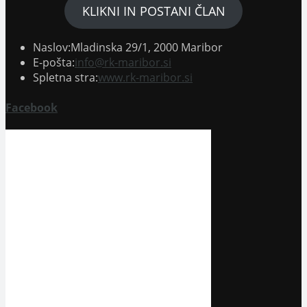
KLIKNI IN POSTANI ČLAN
Naslov:
Mladinska 29/1, 2000 Maribor
Opens
E-pošta:
info@rk-maribor.si
in
Spletna stra:
www.rk-maribor.si
your
application
Facebook