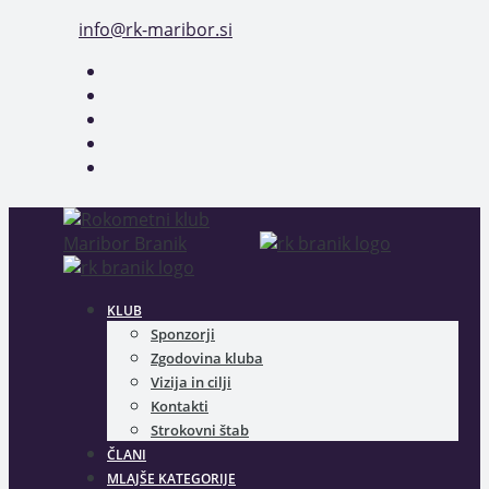
Skip
info@rk-maribor.si
to
content
KLUB
Sponzorji
Zgodovina kluba
Vizija in cilji
Kontakti
Strokovni štab
ČLANI
MLAJŠE KATEGORIJE