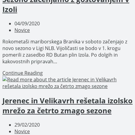
Izoli
Post
04/09/2020
published:
Post
Novice
category:
Rokometaši mariborskega Branika v soboto začenjajo z
novo sezono v Ligi NLB. Vijoličasti se bodo v 1. krogu
pomerili z zasedbo RD Butan plin Izola. Po dolgih in
kakovostnih pripravah…
Sezono
Continue Reading
začenjamo
z
gostovanjem
Jerenec in Velikavrh rešetala izolsko
v
Izoli
mrežo za četrto zmago sezone
Post
29/02/2020
published:
Post
Novice