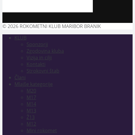
© 2026 ROKOMETNI KLUB MARIBOR BRANIK
KLUB
Sponzorji
Zgodovina kluba
Vizija in cilji
Kontakti
Strokovni štab
Člani
Mlajše kategorije
M20
M17
M14
M13
Ž13
M12
Mini rokomet