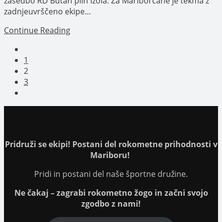
zasedbo RD Butan plin Izola. Za Mariborčane je tekma z
zadnjeuvrščeno ekipe…
Rokavec
Continue Reading
pred
Go
gostovanjem
to
1
v
the
2
Izoli:
previous
3
V
page
Go
boju
to
za
the
točke
next
bomo
page
dali
Pridruži se ekipi! Postani del rokometne prihodnosti v
od
Mariboru!
sebe
vse
Pridi in postani del naše športne družine.
Ne čakaj – zagrabi rokometno žogo in začni svojo
zgodbo z nami!