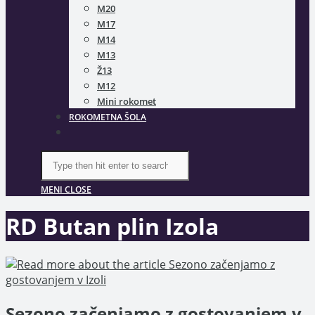
M20
M17
M14
M13
Ž13
M12
Mini rokomet
ROKOMETNA ŠOLA
TOGGLE
WEBSITE
SEARCH
Search
this
website
MENI
CLOSE
RD Butan plin Izola
Sezono začenjamo z gostovanjem v