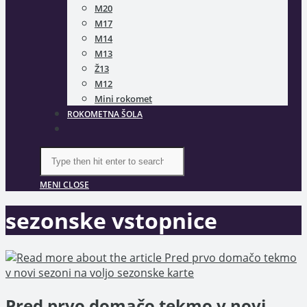
M20
M17
M14
M13
Ž13
M12
Mini rokomet
ROKOMETNA ŠOLA
TOGGLE
WEBSITE
SEARCH
Search
this
website
MENI
CLOSE
sezonske vstopnice
Pred prvo domačo tekmo v novi