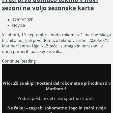
sezoni na voljo sezonske karte
Post
17/09/2020
published:
Post
Novice
category:
V soboto, 19. septembra, bodo rokometaši mariborskega
Branika odigrali prvo domačo tekmo v sezoni 2020/2021.
Mariborčani so Ligo NLB začeli z zmago in porazom, v
obeh primerih pa so gostovali…
Pred
Continue Reading
prvo
domačo
tekmo
v
Pridruži se ekipi! Postani del rokometne prihodnosti v
novi
Mariboru!
sezoni
Pridi in postani del naše športne družine.
na
voljo
Ne čakaj – zagrabi rokometno žogo in začni svojo
sezonske