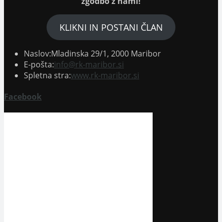
zgodbo z nami!
karte
KLIKNI IN POSTANI ČLAN
Naslov:
Mladinska 29/1, 2000 Maribor
Opens
E-pošta:
info@rk-maribor.si
in
Spletna stra:
www.rk-maribor.si
your
application
Facebook