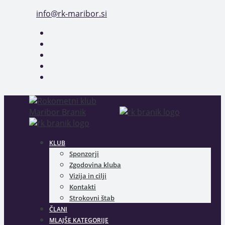
Skip
info@rk-maribor.si
to
content
KLUB
Sponzorji
Zgodovina kluba
Vizija in cilji
Kontakti
Strokovni štab
ČLANI
MLAJŠE KATEGORIJE