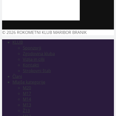
© 2026 ROKOMETNI KLUB MARIBOR BRANIK
KLUB
Sponzorji
Zgodovina kluba
Vizija in cilji
Kontakti
Strokovni štab
Člani
Mlajše kategorije
M20
M17
M14
M13
Ž13