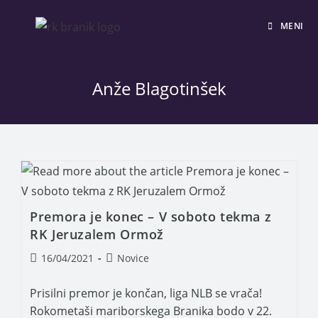
MENI
Anže Blagotinšek
Premora je konec – V soboto tekma z
RK Jeruzalem Ormož
16/04/2021
Novice
Prisilni premor je končan, liga NLB se vrača!
Rokometaši mariborskega Branika bodo v 22.