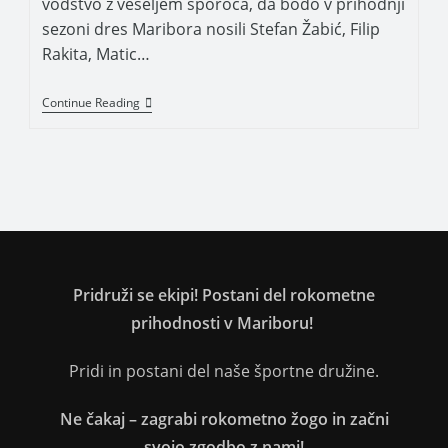
vodstvo z veseljem sporoča, da bodo v prihodnji
sezoni dres Maribora nosili Stefan Žabić, Filip
Rakita, Matic…
Continue Reading
Pridruži se ekipi! Postani del rokometne
prihodnosti v Mariboru!
Pridi in postani del naše športne družine.
Ne čakaj – zagrabi rokometno žogo in začni
svojo zgodbo z nami!