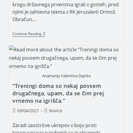
krogu državnega prvenstva igrali v gosteh, pred
njimi je zahtevna tekma z RK Jeruzalem Ormož.
Obračun…
Continue Reading
Anamarija Valentina Dajnko
“Treningi doma so nekaj povsem
drugačnega, upam, da se čim prej
vrnemo na igrišča.”
09/04/2021
Novice
Zaradi zaostritve ukrepov v boju proti
koronavirusni pandemiji se je slovenski