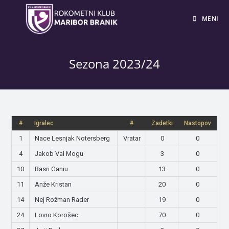
MENI
Sezona 2023/24
#
Igralec
#
Zadetki
Nastopov
1
Nace Lesnjak Notersberg
Vratar
0
0
4
Jakob Val Mogu
3
0
10
Basri Ganiu
13
0
11
Anže Kristan
20
0
14
Nej Rožman Rader
19
0
24
Lovro Korošec
70
0