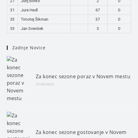
27
Jurij Borko
2
0
31
Jure Hedl
67
0
33
Timotej Šikman
37
0
33
Jan Svenšek
3
0
Zadnje Novice
Za konec sezone poraz v Novem mestu
27/05/2023
Za konec sezone gostovanje v Novem