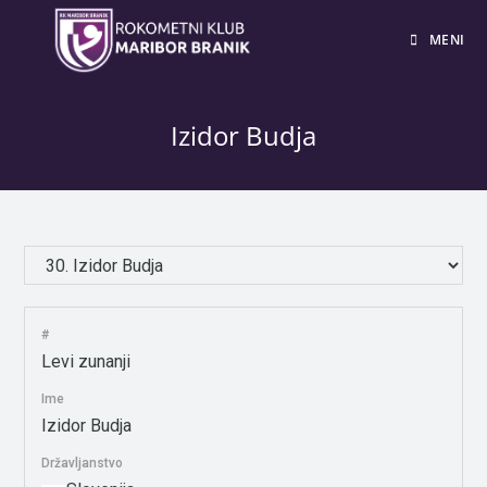
MENI
Izidor Budja
#
Levi zunanji
Ime
Izidor Budja
Državljanstvo