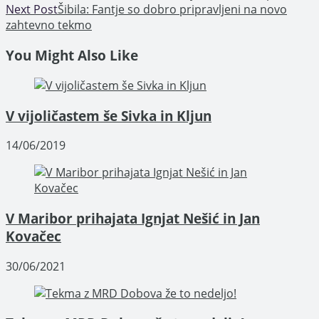
Next Post
Šibila: Fantje so dobro pripravljeni na novo
more
zahtevno tekmo
articles
You Might Also Like
V vijoličastem še Sivka in Kljun
14/06/2019
V Maribor prihajata Ignjat Nešić in Jan
Kovačec
30/06/2021