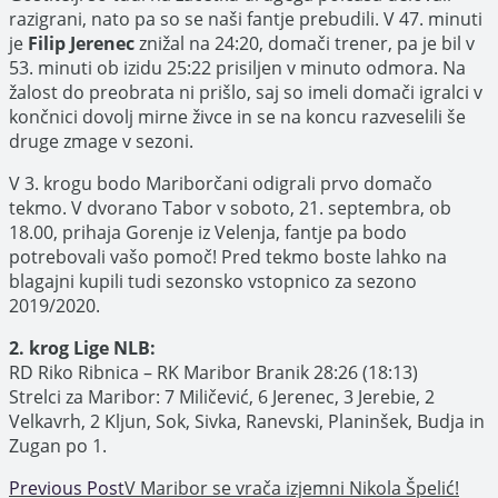
razigrani, nato pa so se naši fantje prebudili. V 47. minuti
je
Filip Jerenec
znižal na 24:20, domači trener, pa je bil v
53. minuti ob izidu 25:22 prisiljen v minuto odmora. Na
žalost do preobrata ni prišlo, saj so imeli domači igralci v
končnici dovolj mirne živce in se na koncu razveselili še
druge zmage v sezoni.
V 3. krogu bodo Mariborčani odigrali prvo domačo
tekmo. V dvorano Tabor v soboto, 21. septembra, ob
18.00, prihaja Gorenje iz Velenja, fantje pa bodo
potrebovali vašo pomoč! Pred tekmo boste lahko na
blagajni kupili tudi sezonsko vstopnico za sezono
2019/2020.
2. krog Lige NLB:
RD Riko Ribnica – RK Maribor Branik 28:26 (18:13)
Strelci za Maribor: 7 Miličević, 6 Jerenec, 3 Jerebie, 2
Velkavrh, 2 Kljun, Sok, Sivka, Ranevski, Planinšek, Budja in
Zugan po 1.
Read
Previous Post
V Maribor se vrača izjemni Nikola Špelić!