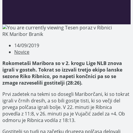
RK Maribor Branik
Post
14/09/2019
published:
Post
Novice
category:
Rokometaši Maribora so v 2. krogu Lige NLB znova
igrali v gosteh. Tokrat so izzvali tretjo ekipo lanske
sezone Riko Ribnico, po napeti končnici pa so se
zmage razveselili gostitelji (28:26).
Prvi zadetek na tekmi so dosegli Mariborčani, ki so tokrat
igrali v črnih dresih, a so bili gostje tisti, ki so večji del
prvega polčasa igrali bolje. V 22. minuti je Ribnica
povedla z 11:8, v 26. minuti pa je Vujačić zadel za +4. Ob
odmoru je Ribnica vodila z 18:13.
Gostitelji so tudi na začetku drugega polčasa delovali