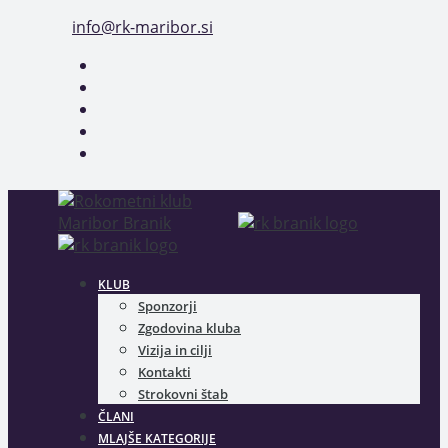
Skip
info@rk-maribor.si
to
content
KLUB
Sponzorji
Zgodovina kluba
Vizija in cilji
Kontakti
Strokovni štab
ČLANI
MLAJŠE KATEGORIJE