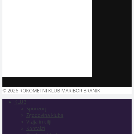
© 2026 ROKOMETNI KLUB MARIBOR BRANIK
KLUB
Sponzorji
Zgodovina kluba
Vizija in cilji
Kontakti