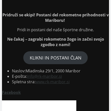
tab
new
tab
Pridruži se ekipi! Postani del rokometne prihodnosti v
Mariboru!
Pridi in postani del naše športne družine.
Ne čakaj – zagrabi rokometno žogo in začni svojo
zgodbo z nami!
KLIKNI IN POSTANI ČLAN
Naslov:
Mladinska 29/1, 2000 Maribor
Opens
E-pošta:
info@rk-maribor.si
in
Spletna stra:
www.rk-maribor.si
your
application
Facebook