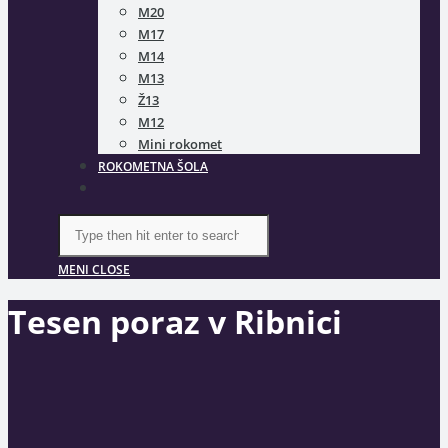
M20
M17
M14
M13
Ž13
M12
Mini rokomet
ROKOMETNA ŠOLA
TOGGLE
WEBSITE
SEARCH
Search
this
website
MENI
CLOSE
Tesen poraz v Ribnici