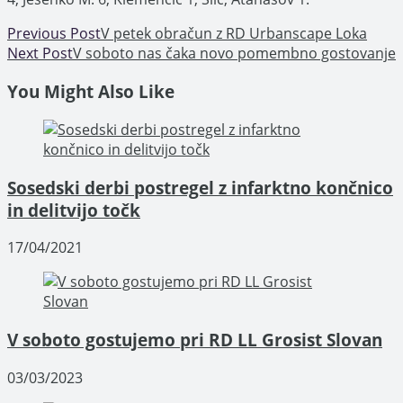
Read
Previous Post
V petek obračun z RD Urbanscape Loka
Next Post
V soboto nas čaka novo pomembno gostovanje
more
You Might Also Like
articles
Sosedski derbi postregel z infarktno končnico
in delitvijo točk
17/04/2021
V soboto gostujemo pri RD LL Grosist Slovan
03/03/2023