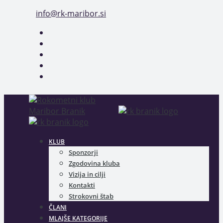
Skip
info@rk-maribor.si
to
content
KLUB
Sponzorji
Zgodovina kluba
Vizija in cilji
Kontakti
Strokovni štab
ČLANI
MLAJŠE KATEGORIJE