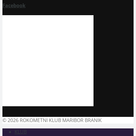
application
Facebook
© 2026 ROKOMETNI KLUB MARIBOR BRANIK
KLUB