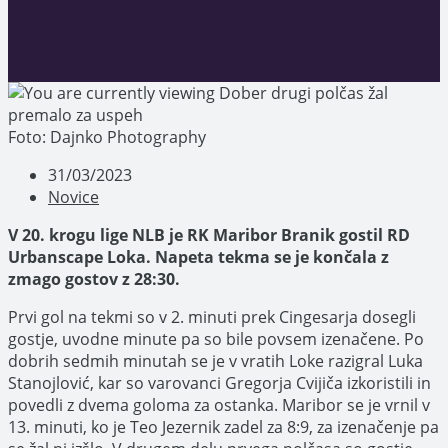
Foto: Dajnko Photography
Post
31/03/2023
published:
Post
Novice
category:
V 20. krogu lige NLB je RK Maribor Branik gostil RD
Urbanscape Loka. Napeta tekma se je končala z
zmago gostov z 28:30.
Prvi gol na tekmi so v 2. minuti prek Cingesarja dosegli
gostje, uvodne minute pa so bile povsem izenačene. Po
dobrih sedmih minutah se je v vratih Loke razigral Luka
Stanojlović, kar so varovanci Gregorja Cvijiča izkoristili in
povedli z dvema goloma za ostanka. Maribor se je vrnil v
13. minuti, ko je Teo Jezernik zadel za 8:9, za izenačenje pa