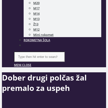
M20
M17
M14
M13
Ž13
M12
Mini rokomet
ROKOMETNA ŠOLA
TOGGLE
WEBSITE
SEARCH
Search
this
website
MENI
CLOSE
Dober drugi polčas žal
premalo za uspeh