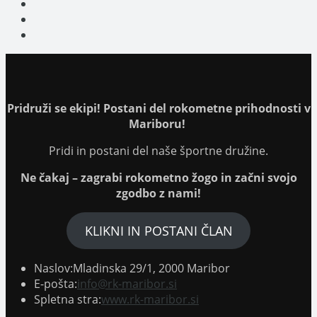
in
Opens
a
in
Opens
new
a
in
Opens
tab
new
a
in
tab
new
a
tab
new
tab
Pridruži se ekipi! Postani del rokometne prihodnosti v
Mariboru!
Pridi in postani del naše športne družine.
Ne čakaj – zagrabi rokometno žogo in začni svojo
zgodbo z nami!
KLIKNI IN POSTANI ČLAN
Naslov:
Mladinska 29/1, 2000 Maribor
Opens
E-pošta:
info@rk-maribor.si
in
Spletna stra:
www.rk-maribor.si
your