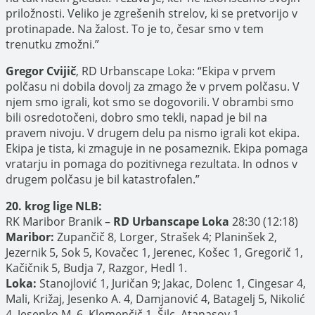
priložnosti. Veliko je zgrešenih strelov, ki se pretvorijo v
protinapade. Na žalost. To je to, česar smo v tem
trenutku zmožni.”
Gregor Cvijič
, RD Urbanscape Loka: “Ekipa v prvem
polčasu ni dobila dovolj za zmago že v prvem polčasu. V
njem smo igrali, kot smo se dogovorili. V obrambi smo
bili osredotočeni, dobro smo tekli, napad je bil na
pravem nivoju. V drugem delu pa nismo igrali kot ekipa.
Ekipa je tista, ki zmaguje in ne posameznik. Ekipa pomaga
vratarju in pomaga do pozitivnega rezultata. In odnos v
drugem polčasu je bil katastrofalen.”
20. krog lige NLB:
RK Maribor Branik –
RD Urbanscape Loka
28:30 (12:18)
Maribor:
Zupančič 8, Lorger, Strašek 4; Planinšek 2,
Jezernik 5, Sok 5, Kovačec 1, Jerenec, Košec 1, Gregorič 1,
Kačičnik 5, Budja 7, Razgor, Hedl 1.
Loka:
Stanojlović 1, Juričan 9; Jakac, Dolenc 1, Cingesar 4,
Mali, Križaj, Jesenko A. 4, Damjanović 4, Batagelj 5, Nikolić
4, Jesenko M. 6, Klemenčič 1, Šilc, Atanasov 1.