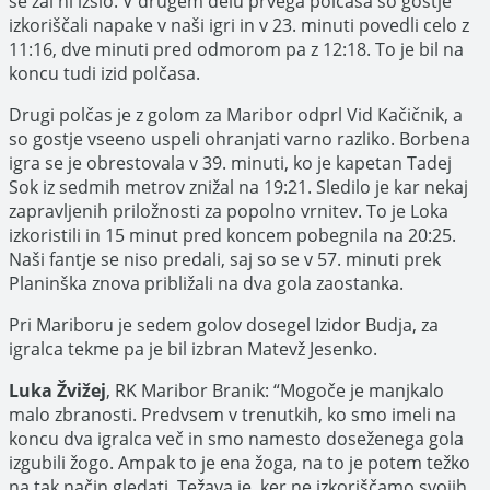
se žal ni izšlo. V drugem delu prvega polčasa so gostje
izkoriščali napake v naši igri in v 23. minuti povedli celo z
11:16, dve minuti pred odmorom pa z 12:18. To je bil na
koncu tudi izid polčasa.
Drugi polčas je z golom za Maribor odprl Vid Kačičnik, a
so gostje vseeno uspeli ohranjati varno razliko. Borbena
igra se je obrestovala v 39. minuti, ko je kapetan Tadej
Sok iz sedmih metrov znižal na 19:21. Sledilo je kar nekaj
zapravljenih priložnosti za popolno vrnitev. To je Loka
izkoristili in 15 minut pred koncem pobegnila na 20:25.
Naši fantje se niso predali, saj so se v 57. minuti prek
Planinška znova približali na dva gola zaostanka.
Pri Mariboru je sedem golov dosegel Izidor Budja, za
igralca tekme pa je bil izbran Matevž Jesenko.
Luka Žvižej
, RK Maribor Branik: “Mogoče je manjkalo
malo zbranosti. Predvsem v trenutkih, ko smo imeli na
koncu dva igralca več in smo namesto doseženega gola
izgubili žogo. Ampak to je ena žoga, na to je potem težko
na tak način gledati. Težava je, ker ne izkoriščamo svojih