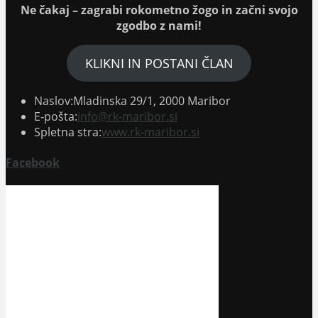
Ne čakaj – zagrabi rokometno žogo in začni svojo
zgodbo z nami!
KLIKNI IN POSTANI ČLAN
Naslov:
Mladinska 29/1, 2000 Maribor
Opens
E-pošta:
info@rk-maribor.si
in
Spletna stra:
www.rk-maribor.si
your
application
Facebook