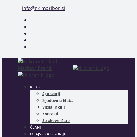
Skip
info@rk-maribor.si
to
content
KLUB
Sponzorji
Zgodovina kluba
Vizija in cilji
Kontakti
Strokovni štab
ČLANI
MLAJŠE KATEGORIJE