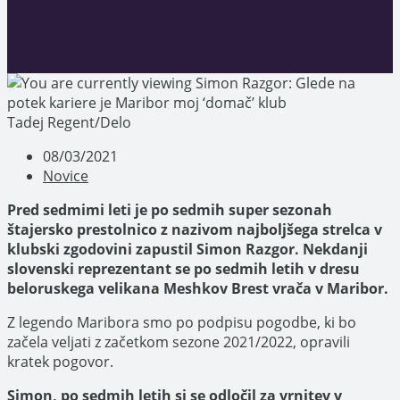
Tadej Regent/Delo
Post
08/03/2021
published:
Post
Novice
category:
Pred sedmimi leti je po sedmih super sezonah
štajersko prestolnico z nazivom najboljšega strelca v
klubski zgodovini zapustil Simon Razgor. Nekdanji
slovenski reprezentant se po sedmih letih v dresu
beloruskega velikana Meshkov Brest vrača v Maribor.
Z legendo Maribora smo po podpisu pogodbe, ki bo
začela veljati z začetkom sezone 2021/2022, opravili
kratek pogovor.
Simon, po sedmih letih si se odločil za vrnitev v