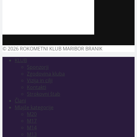
© 2026 ROKOMETNI KLUB MARIBOR BRANIK
KLUB
Sponzorji
Zgodovina kluba
Vizija in cilji
Kontakti
Strokovni štab
Člani
Mlajše kategorije
M20
M17
M14
M13