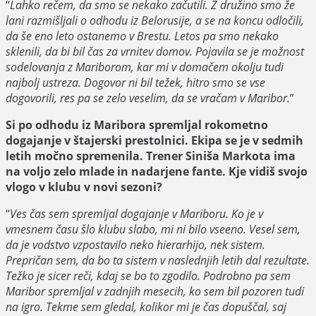
“
Lahko rečem, da smo se nekako začutili. Z družino smo že
lani razmišljali o odhodu iz Belorusije, a se na koncu odločili,
da še eno leto ostanemo v Brestu. Letos pa smo nekako
sklenili, da bi bil čas za vrnitev domov. Pojavila se je možnost
sodelovanja z Mariborom, kar mi v domačem okolju tudi
najbolj ustreza. Dogovor ni bil težek, hitro smo se vse
dogovorili, res pa se zelo veselim, da se vračam v Maribor.
”
Si po odhodu iz Maribora spremljal rokometno
dogajanje v štajerski prestolnici. Ekipa se je v sedmih
letih močno spremenila. Trener Siniša Markota ima
na voljo zelo mlade in nadarjene fante. Kje vidiš svojo
vlogo v klubu v novi sezoni?
“
Ves čas sem spremljal dogajanje v Mariboru. Ko je v
vmesnem času šlo klubu slabo, mi ni bilo vseeno. Vesel sem,
da je vodstvo vzpostavilo neko hierarhijo, nek sistem.
Prepričan sem, da bo ta sistem v naslednjih letih dal
rezultate.
Težko je sicer reči, kdaj se bo to zgodilo. Podrobno pa sem
Maribor spremljal v zadnjih mesecih, ko sem bil pozoren tudi
na igro. Tekme sem gledal, kolikor mi je čas dopuščal, saj