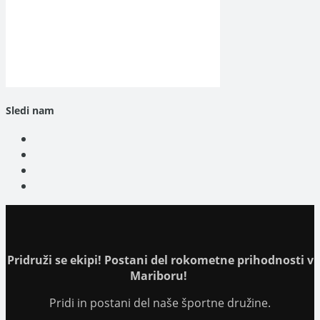
Sledi nam
Opens
in
Opens
a
in
Opens
new
a
in
Opens
tab
new
a
in
tab
new
a
tab
new
tab
Pridruži se ekipi! Postani del rokometne prihodnosti v
Mariboru!
Pridi in postani del naše športne družine.