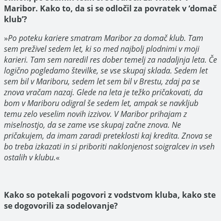
Maribor. Kako to, da si se odločil za povratek v ‘domač
klub’?
»
Po poteku kariere smatram Maribor za domač klub. Tam
sem preživel sedem let, ki so med najbolj plodnimi v moji
karieri. Tam sem naredil res dober temelj za nadaljnja leta. Če
logično pogledamo številke, se vse skupaj sklada. Sedem let
sem bil v Mariboru, sedem let sem bil v Brestu, zdaj pa se
znova vračam nazaj. Glede na leta je težko pričakovati, da
bom v Mariboru odigral še sedem let, ampak se navkljub
temu zelo veselim novih izzivov. V Maribor prihajam z
miselnostjo, da se zame vse skupaj začne znova. Ne
pričakujem, da imam zaradi preteklosti kaj kredita. Znova se
bo treba izkazati in si priboriti naklonjenost soigralcev in vseh
ostalih v klubu.
«
Kako so potekali pogovori z vodstvom kluba, kako ste
se dogovorili za sodelovanje?