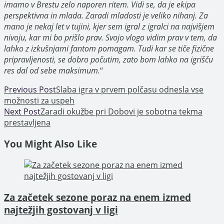
imamo v Brestu zelo naporen ritem. Vidi se, da je ekipa
perspektivna in mlada. Zaradi mladosti je veliko nihanj. Za
mano je nekaj let v tujini, kjer sem igral z igralci na najvišjem
nivoju, kar mi bo prišlo prav. Svojo vlogo vidim prav v tem, da
lahko z izkušnjami fantom pomagam. Tudi kar se tiče fizične
pripravljenosti, se dobro počutim, zato bom lahko na igrišču
res dal od sebe maksimum.
“
Read
Previous Post
Slaba igra v prvem polčasu odnesla vse
možnosti za uspeh
more
Next Post
Zaradi okužbe pri Dobovi je sobotna tekma
articles
prestavljena
You Might Also Like
Za začetek sezone poraz na enem izmed
najtežjih gostovanj v ligi