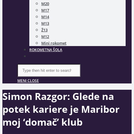
M20
M17
M14
M13
Ž13
M12
Mini rokomet
ROKOMETNA ŠOLA
TOGGLE
WEBSITE
SEARCH
Search
this
website
MENI
CLOSE
Simon Razgor: Glede na
potek kariere je Maribor
moj ‘domač’ klub