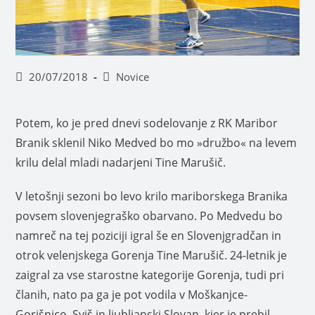
20/07/2018
Novice
Potem, ko je pred dnevi sodelovanje z RK Maribor
Branik sklenil Niko Medved bo mo »družbo« na levem
krilu delal mladi nadarjeni Tine Marušič.
V letošnji sezoni bo levo krilo mariborskega Branika
povsem slovenjegraško obarvano. Po Medvedu bo
namreč na tej poziciji igral še en Slovenjgradčan in
otrok velenjskega Gorenja Tine Marušič. 24-letnik je
zaigral za vse starostne kategorije Gorenja, tudi pri
članih, nato pa ga je pot vodila v Moškanjce-
Gorišnico, Sviš in ljubljanski Slovan, kjer je prebil