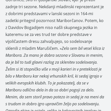
zadnje tri sezone. Nekdanji mladinski reprezentant je
z dobrimi predstavami v lanski sezoni in 164-mi
zadetki pritegnil pozornost Mariborčanov. Potem, ko
z Davidov Bogadijem niso našli skupnega jezika in
kateremu se za ves trud ter dobre predstave v
vijoličastem dresu zahvaljujejo, so sodelovanje
sklenili z mladim Marušičem. »
Zelo sem bil vesel klica iz
Maribora. Za mano je dobra sezona v Slovanu in menim,
da je bil to tudi glavni razlog za sklenitev sodelovanja.
Želim si iti stopničko više v moji karieri in v preteklosti je
bilo v Mariboru kar nekaj vrhunskih kril, ki sedaj igrajo v
velikih evropskih klubih. To je pokazatelj, da se v
Mariboru odlično dela in da so dobri pogoji za delo.
Menim, da sem storil pravo potezo in sedaj je na meni da
s trudom in dobro igro upravičim željo po sodelovanju.
Ogrodje ekipe je ostalo, veliko je kakovostnih igralcev in