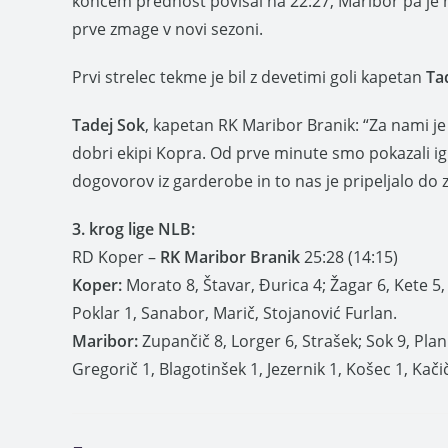
koncem prednost povišal na 22:27, Maribor pa je na
prve zmage v novi sezoni.
Prvi strelec tekme je bil z devetimi goli kapetan
Ta
Tadej Sok
, kapetan RK Maribor Branik: “Za nami je 
dobri ekipi Kopra. Od prve minute smo pokazali igro
dogovorov iz garderobe in to nas je pripeljalo do
3. krog lige
NLB:
RD Koper –
RK Maribor Branik
25:28 (14:15)
Koper:
Morato 8, Štavar, Đurica 4; Žagar 6, Kete 5, 
Poklar 1, Sanabor, Marič, Stojanović Furlan.
Maribor:
Zupančič 8, Lorger 6, Strašek; Sok 9, Plan
Gregorič 1, Blagotinšek 1, Jezernik 1, Košec 1, Kači