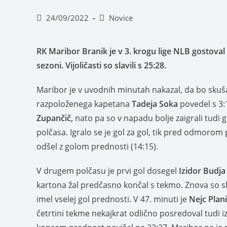
24/09/2022
Novice
RK Maribor Branik je v 3. krogu lige NLB gostoval
sezoni. Vijoličasti so slavili s 25:28.
Maribor je v uvodnih minutah nakazal, da bo skušal
razpoloženega kapetana
Tadeja Soka
povedel s 3:
Zupančič,
nato pa so v napadu bolje zaigrali tudi g
polčasa. Igralo se je gol za gol, tik pred odmorom 
odšel z golom prednosti (14:15).
V drugem polčasu je prvi gol dosegel
Izidor Budja
kartona žal predčasno končal s tekmo. Znova so sled
imel vselej gol prednosti. V 47. minuti je
Nejc Plan
četrtini tekme nekajkrat odlično posredoval tudi i