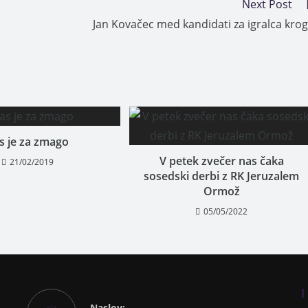
Next Post
Jan Kovačec med kandidati za igralca kro
s je za zmago
V petek zvečer nas čaka
21/02/2019
sosedski derbi z RK Jeruzalem
Ormož
05/05/2022
Naslov: