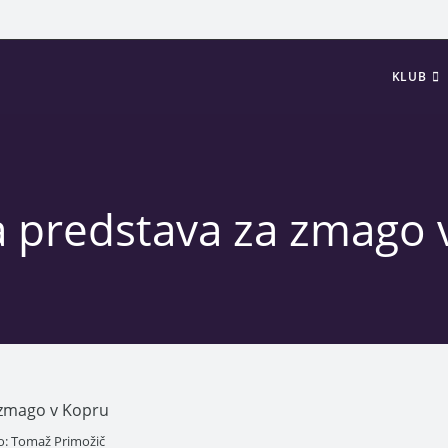
KLUB
a predstava za zmago 
o: Tomaž Primožič