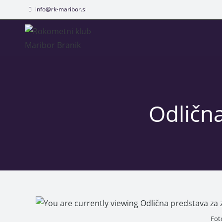
info@rk-maribor.si
Odličn
Fot