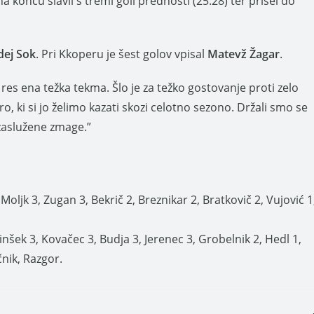
 koncu slavil s tremi goli prednosti (25:28) ter prišel do
dej Sok
. Pri Kkoperu je šest golov vpisal
Matevž Žagar
.
res ena težka tekma. Šlo je za težko gostovanje proti zelo
, ki si jo želimo kazati skozi celotno sezono. Držali smo se
 zaslužene zmage.”
Moljk 3, Zugan 3, Bekrič 2, Breznikar 2, Bratkovič 2, Vujović 1
inšek 3, Kovačec 3, Budja 3, Jerenec 3, Grobelnik 2, Hedl 1,
čnik, Razgor.