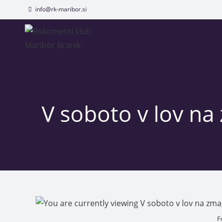
info@rk-maribor.si
V soboto v lov na
F