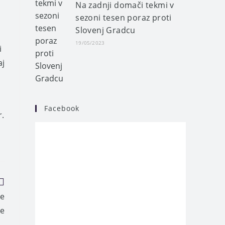
Na zadnji domači tekmi v
sezoni tesen poraz proti
Slovenj Gradcu
19/05/2023
i
aj
Facebook
r.
ne
e