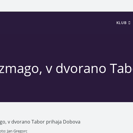
KLUB
 zmago, v dvorano Ta
oto: Jan Gregorc