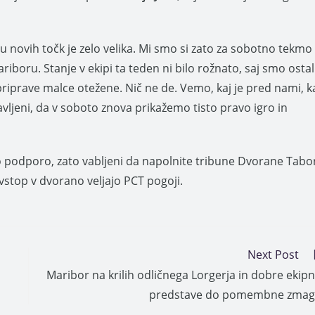
ju novih točk je zelo velika. Mi smo si zato za sobotno tekmo
Mariboru. Stanje v ekipi ta teden ni bilo rožnato, saj smo ostal
 priprave malce otežene. Nič ne de. Vemo, kaj je pred nami, k
avljeni, da v soboto znova prikažemo tisto pravo igro in
o podporo, zato vabljeni da napolnite tribune Dvorane Tabo
vstop v dvorano veljajo PCT pogoji.
Next Post
Maribor na krilih odličnega Lorgerja in dobre ekip
predstave do pomembne zmag