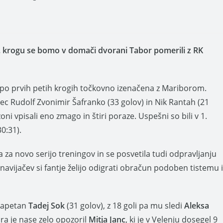
 6. krogu se bomo v domači dvorani Tabor pomerili z RK
 po prvih petih krogih točkovno izenačena z Mariborom.
lec Rudolf Zvonimir Šafranko (33 golov) in Nik Rantah (21
i vpisali eno zmago in štiri poraze. Uspešni so bili v 1.
0:31).
a za novo serijo treningov in se posvetila tudi odpravljanju
avijačev si fantje želijo odigrati obračun podoben tistemu i
 kapetan
Tadej Sok
(31 golov), z 18 goli pa mu sledi
Aleksa
ra je nase zelo opozoril
Mitja Janc
, ki je v Velenju dosegel 9