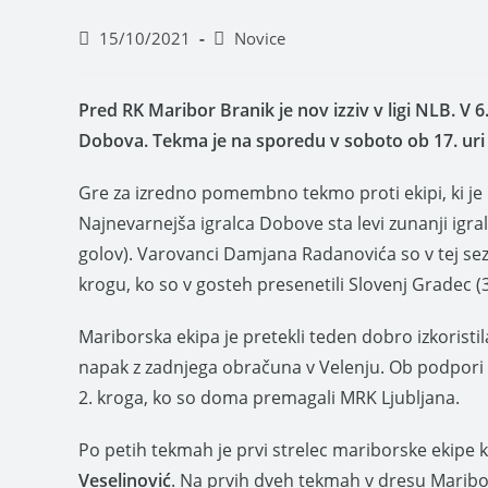
15/10/2021
Novice
Pred RK Maribor Branik je nov izziv v ligi NLB. V
Dobova. Tekma je na sporedu v soboto ob 17. uri
Gre za izredno pomembno tekmo proti ekipi, ki je
Najnevarnejša igralca Dobove sta levi zunanji igra
golov). Varovanci Damjana Radanovića so v tej sezon
krogu, ko so v gosteh presenetili Slovenj Gradec (3
Mariborska ekipa je pretekli teden dobro izkoristil
napak z zadnjega obračuna v Velenju. Ob podpori n
2. kroga, ko so doma premagali MRK Ljubljana.
Po petih tekmah je prvi strelec mariborske ekipe
Veselinović
. Na prvih dveh tekmah v dresu Maribo