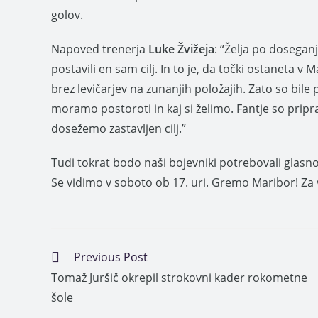
golov.
Napoved trenerja
Luke Žvižeja
: “Želja po dosegan
postavili en sam cilj. In to je, da točki ostaneta v 
brez levičarjev na zunanjih položajih. Zato so bile
moramo postoroti in kaj si želimo. Fantje so pripr
dosežemo zastavljen cilj.”
Tudi tokrat bodo naši bojevniki potrebovali glasn
Se vidimo v soboto ob 17. uri. Gremo Maribor! Za 
Previous Post
Tomaž Juršič okrepil strokovni kader rokometne
šole