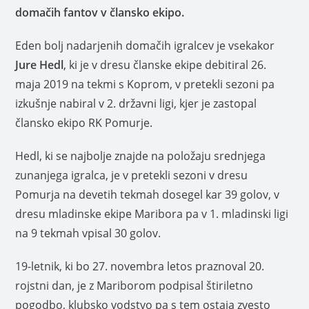
domačih fantov v člansko ekipo.
Eden bolj nadarjenih domačih igralcev je vsekakor
Jure Hedl
, ki je v dresu članske ekipe debitiral 26.
maja 2019 na tekmi s Koprom, v pretekli sezoni pa
izkušnje nabiral v 2. državni ligi, kjer je zastopal
člansko ekipo RK Pomurje.
Hedl, ki se najbolje znajde na položaju srednjega
zunanjega igralca, je v pretekli sezoni v dresu
Pomurja na devetih tekmah dosegel kar 39 golov, v
dresu mladinske ekipe Maribora pa v 1. mladinski ligi
na 9 tekmah vpisal 30 golov.
19-letnik, ki bo 27. novembra letos praznoval 20.
rojstni dan, je z Mariborom podpisal štiriletno
pogodbo, klubsko vodstvo pa s tem ostaja zvesto