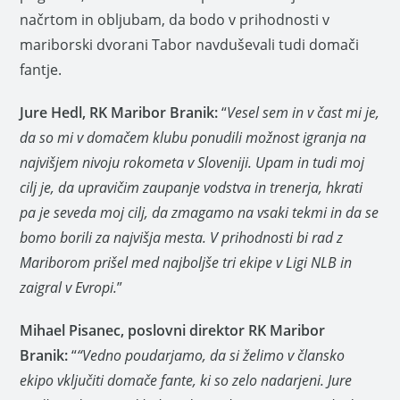
načrtom in obljubam, da bodo v prihodnosti v
mariborski dvorani Tabor navduševali tudi domači
fantje.
Jure Hedl, RK Maribor Branik:
“
Vesel sem in v čast mi je,
da so mi v domačem klubu ponudili možnost igranja na
najvišjem nivoju rokometa v Sloveniji. Upam in tudi moj
cilj je, da upravičim zaupanje vodstva in trenerja, hkrati
pa je seveda moj cilj, da zmagamo na vsaki tekmi in da se
bomo borili za najvišja mesta. V prihodnosti bi rad z
Mariborom prišel med najboljše tri ekipe v Ligi NLB in
zaigral v Evropi.
”
Mihael Pisanec, poslovni direktor RK Maribor
Branik:
“
“Vedno poudarjamo, da si želimo v člansko
ekipo vključiti domače fante, ki so zelo nadarjeni. Jure