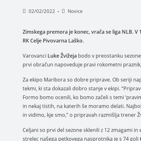
02/02/2022
Novice
Zimskega premora je konec, vrača se liga NLB. V 
RK Celje Pivovarna Laško.
Varovanci
Luke Žvižeja
bodo v preostanku sezone 
prvi obračun napoveduje pravi rokometni praznik, s
Za ekipo Maribora so dobre priprave. Ob seriji napo
tekmi, ki sta dokazali dobro stanje v ekipi. “Priprav
Formo bomo ocenili, ko bomo začeli s temi ‘pravimi
in nekaj tistih, na katerih še moramo delati. Na
in vidimo, kje smo,” o pripravah razmišlja trener Žv
Celjani so prvi del sezone sklenili z 12 zmagami in
strelec našega petkovega nasprotnika je s 74 goli