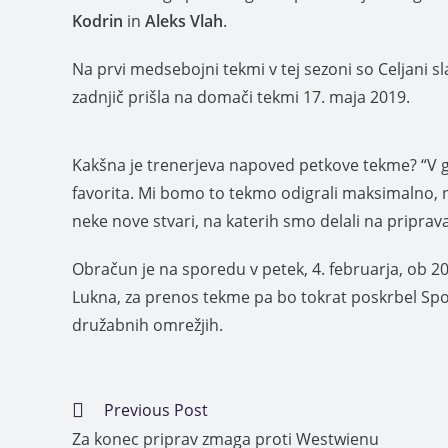
Kodrin
in
Aleks Vlah
.
Na prvi medsebojni tekmi v tej sezoni so Celjani sla
zadnjič prišla na domači tekmi 17. maja 2019.
Kakšna je trenerjeva napoved petkove tekme? “V gos
favorita. Mi bomo to tekmo odigrali maksimalno, n
neke nove stvari, na katerih smo delali na priprav
Obračun je na sporedu v petek, 4. februarja, ob 2
Lukna, za prenos tekme pa bo tokrat poskrbel Sport
družabnih omrežjih.
Previous Post
Za konec priprav zmaga proti Westwienu