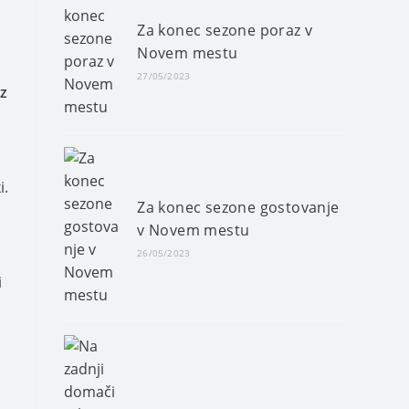
Za konec sezone poraz v
Novem mestu
27/05/2023
 z
i.
Za konec sezone gostovanje
v Novem mestu
26/05/2023
i