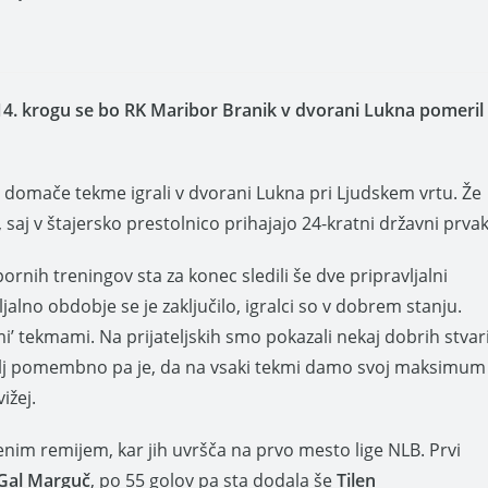
14. krogu se bo RK Maribor Branik v dvorani Lukna pomeril
domače tekme igrali v dvorani Lukna pri Ljudskem vrtu. Že
aj v štajersko prestolnico prihajajo 24-kratni državni prvak
rnih treningov sta za konec sledili še dve pripravljalni
ljalno obdobje se je zaključilo, igralci so v dobrem stanju.
’ tekmami. Na prijateljskih smo pokazali nekaj dobrih stvar
jbolj pomembno pa je, da na vsaki tekmi damo svoj maksimum
ižej.
 enim remijem, kar jih uvršča na prvo mesto lige NLB. Prvi
Gal Marguč
, po 55 golov pa sta dodala še
Tilen