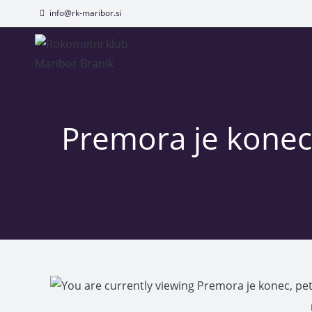
info@rk-maribor.si
Premora je konec,