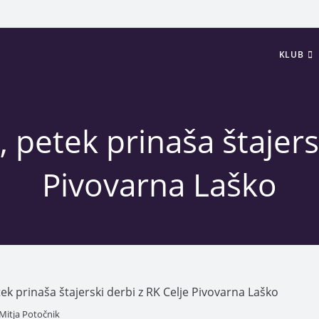
KLUB
 petek prinaša štajersk
Pivovarna Laško
Mitja Potočnik