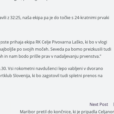
vili z 32:25, naša ekipa pa je do točke s 24-kratnimi prvaki
te prihaja ekipa RK Celje Pivovarna Laško, ki bo v vlogi
ajboljše po svojih močeh. Seveda pa bomo preizkusili tudi
ah in nam bodo prišle prav v nadaljevanju prvenstva.”
0.30. Vsi rokometni navdušenci lepo vabljeni v dvorano
klub Slovenija, ki bo zagotovil tudi spletni prenos na
Next Post
Maribor pretil do končnice, ki je pripadla Celjan