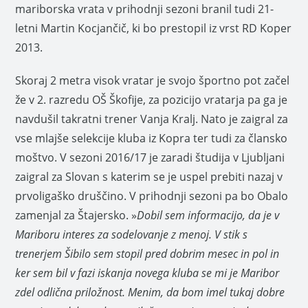
mariborska vrata v prihodnji sezoni branil tudi 21-
letni Martin Kocjančič, ki bo prestopil iz vrst RD Koper
2013.
Skoraj 2 metra visok vratar je svojo športno pot začel
že v 2. razredu OŠ Škofije, za pozicijo vratarja pa ga je
navdušil takratni trener Vanja Kralj. Nato je zaigral za
vse mlajše selekcije kluba iz Kopra ter tudi za člansko
moštvo. V sezoni 2016/17 je zaradi študija v Ljubljani
zaigral za Slovan s katerim se je uspel prebiti nazaj v
prvoligaško druščino. V prihodnji sezoni pa bo Obalo
zamenjal za Štajersko. »
Dobil sem informacijo, da je v
Mariboru interes za sodelovanje z menoj. V stik s
trenerjem Šibilo sem stopil pred dobrim mesec in pol in
ker sem bil v fazi iskanja novega kluba se mi je Maribor
zdel odlična priložnost. Menim, da bom imel tukaj dobre