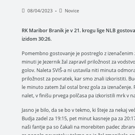
08/04/2023
Novice
RK Maribor Branik je v 21. krogu lige NLB gostoval
izidom 30:26.
Pomembno gostovanje je postreglo z izenačenim za
minuti je Jezernik žal zapravil priložnost za vodstv
golov. Naleta SVIŠ-a ni ustavila niti minuta odmo
priložnost za povratek, kar smo znali izkoristiti. B
le minuto zatem žal ostal brez gola za izenačenje. 
nalet, v finišu prvega polčasa pa izkoristili mrk v 
Jasno je bilo, da se bo v tekmo, ki šteje za nekaj ve
Budja zadel za 19:15, pet minut kasneje pa za 20:17.
naši fantje pa so čakali na morebiten padec zbrano