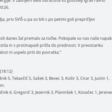
rgije. V zadnjem delu obračuna so gostitelji igrali ravno
30:26.
ja, priv SVIŠ-u pa so bili s po petimi goli prepričljivi
a bili danes žal premalo za točke. Pokopale so nas naše napa
stila in s protinapadi prišla do prednosti. V preostanku
ost ni uspelo priti do povratka.”
(18:12)
k 5, Tekavčič 5, Sašek 3, Bevec 3, Košir 3, Cirar 3, Justin 1,
en.
ičnik 4, Gregorič 3, Jezernik 3, Planinšek 1, Kovačec 1, Jerene