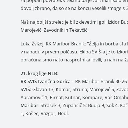
za popoln povratek v tekmo pa je žal zmanjkalo ene
dovolj zbrano, da so se na koncu veselili zmage s 
Naš najboljši strelec je bil z devetimi goli Izidor Bud
Marojević, Zavodnik in Tekavčič.
Luka Žvižej, RK Maribor Branik: “Želja in borba st
v napadu v prvem polčasu. Ekipa SVIŠ-a je to izkori
obračuna smo nato nasprotnika lovili, a nam na žal
21. krog lige NLB:
RK SVIŠ Ivančna Gorica
– RK Maribor Branik 30:26 
SVIŠ:
Glavan 13, Komar, Struna; Marojević 5, Zavodni
Abramovič 1, Pirnat, Kutnar, Kompare, Roš Omah
Maribor:
Strašek 3, Zupančič 5; Budja 9, Sok 4, Kač
1, Košec, Razgor, Hedl.