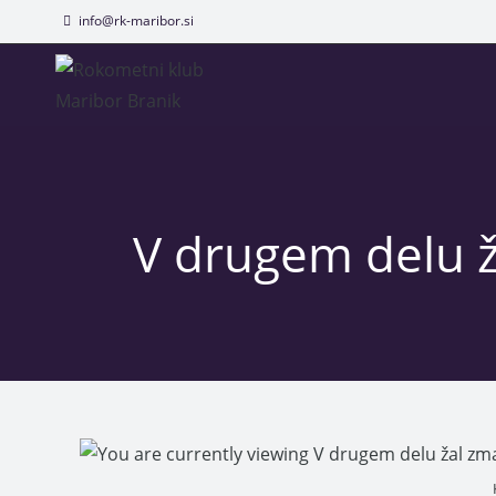
info@rk-maribor.si
V drugem delu ž