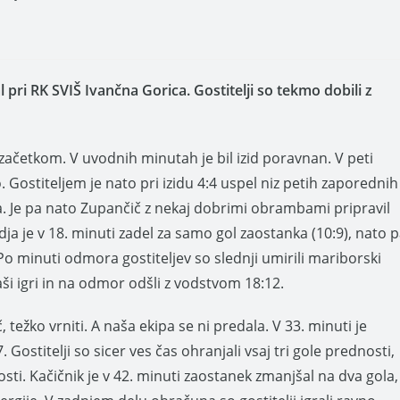
 pri RK SVIŠ Ivančna Gorica. Gostitelji so tekmo dobili z
četkom. V uvodnih minutah je bil izid poravnan. V peti
o. Gostiteljem je nato pri izidu 4:4 uspel niz petih zaporednih
ra. Je pa nato Zupančič z nekaj dobrimi obrambami pripravil
udja je v 18. minuti zadel za samo gol zaostanka (10:9), nato 
Po minuti odmora gostiteljev so slednji umirili mariborski
naši igri in na odmor odšli z vodstvom 18:12.
č, težko vrniti. A naša ekipa se ni predala. V 33. minuti je
 Gostitelji so sicer ves čas ohranjali vsaj tri gole prednosti,
sti. Kačičnik je v 42. minuti zaostanek zmanjšal na dva gola,