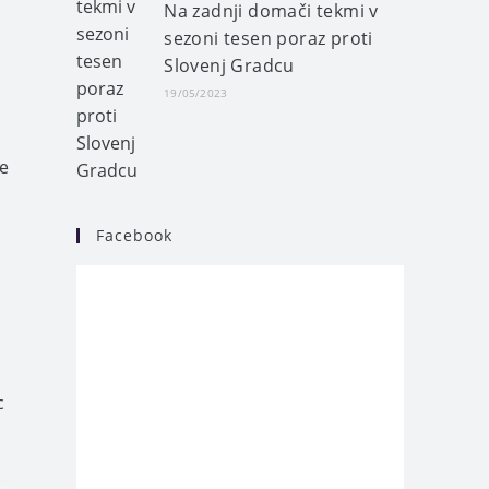
Na zadnji domači tekmi v
sezoni tesen poraz proti
Slovenj Gradcu
19/05/2023
ke
Facebook
c