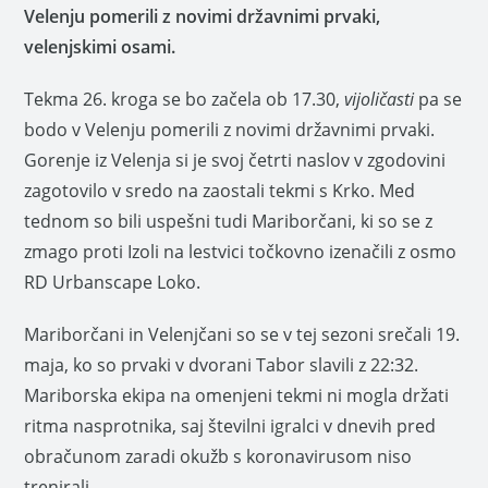
Velenju pomerili z novimi državnimi prvaki,
velenjskimi osami.
Tekma 26. kroga se bo začela ob 17.30,
vijoličasti
pa se
bodo v Velenju pomerili z novimi državnimi prvaki.
Gorenje iz Velenja si je svoj četrti naslov v zgodovini
zagotovilo v sredo na zaostali tekmi s Krko. Med
tednom so bili uspešni tudi Mariborčani, ki so se z
zmago proti Izoli na lestvici točkovno izenačili z osmo
RD Urbanscape Loko.
Mariborčani in Velenjčani so se v tej sezoni srečali 19.
maja, ko so prvaki v dvorani Tabor slavili z 22:32.
Mariborska ekipa na omenjeni tekmi ni mogla držati
ritma nasprotnika, saj številni igralci v dnevih pred
obračunom zaradi okužb s koronavirusom niso
trenirali.