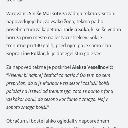
Varovanci
Siniše Markote
za zadnjo tekmo v sezoni
napovedujejo boj za vsako žogo, tekma pa bo
posebna tudi za kapetana
Tadeja Soka
, ki se še vedno
bori za prvo mesto na lestvici strelcev. Sok je
trenutno pri 140 golih, pred njim pa je samo član
Kopra
Tine Poklar
, ki je dosegel štiri gole več.
Za napoved tekme je poskrbel
Aleksa Veselinović
:
“
Velenju bi najprej čestital za naslov! Ob tem pa sem
prepričan, da si je Maribor v tej sezoni zaslužil boljši
položaj na lestvici od trenutnega, zato se bomo s fanti
vsekakor borili, da sezono končamo z zmago. Naj v
soboto zmaga boljši!
”
Obračun si boste lahko ogledali v neposrednem